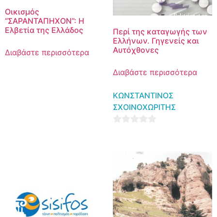
Οικισμός
“ΣΑΡΑΝΤΑΠΗΧΟΝ”: Η
Ελβετία της Ελλάδος
Περί της καταγωγής των
Ελλήνων. Γηγενείς και
Αυτόχθονες
Διαβάστε περισσότερα
Διαβάστε περισσότερα
ΚΩΝΣΤΑΝΤΙΝΟΣ
ΣΧΟΙΝΟΧΩΡΙΤΗΣ
0
out
of
5