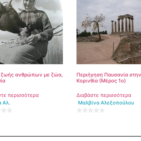
 ζωής ανθρώπων με ζώα,
Περιήγηση Παυσανία στη
ία
Κορινθία (Μέρος 1ο)
στε περισσότερα
Διαβάστε περισσότερα
 Αλ.
Μαλβίνα Αλεξοπούλου
0
out
of