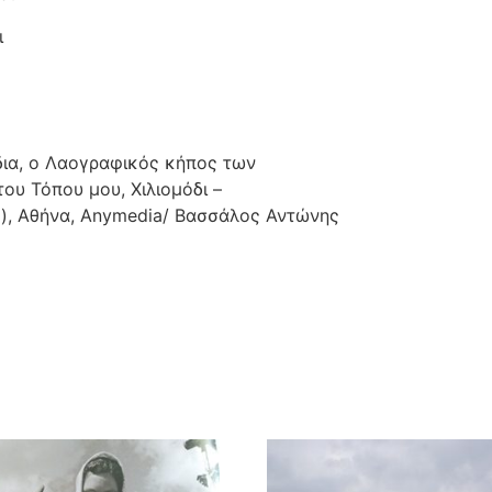
ι
ύδια, ο Λαογραφικός κήπος των
του Τόπου μου, Χιλιομόδι –
ς), Αθήνα, Anymedia/ Βασσάλος Αντώνης