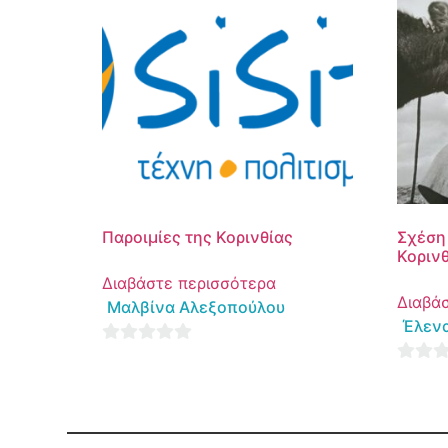
Παροιμίες της Κορινθίας
Σχέση
Κορινθ
Διαβάστε περισσότερα
Διαβά
Μαλβίνα Αλεξοπούλου
Έλενα
0
0
out
out
of
of
5