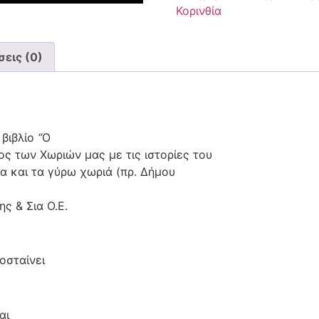
Κορινθία
εις (0)
 βιβλίο
“
Ο
ς των Χωριών μας με τις ιστορίες του
ια και τα γύρω χωριά (πρ. Δήμου
ς & Σια Ο.Ε.
οσταίνει
αι