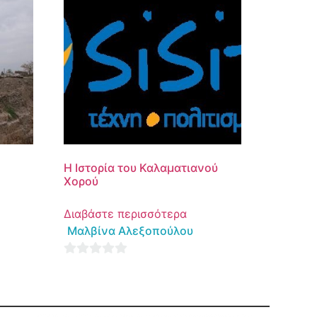
ν
Η Ιστορία του Καλαματιανού
Χορού
Διαβάστε περισσότερα
Μαλβίνα Αλεξοπούλου
0
out
of