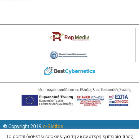
out
0
of
out
5
of
5
© Copyright 2019
e-Sisifos
Το portal διαθέτει cookies για την καλύτερη εμπειρία προς