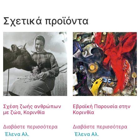
Σχετικά προϊόντα
Σχέση ζωής ανθρώπων
Εβραϊκή Παρουσία στην
με ζώα, Κορινθία
Κορινθία
Διαβάστε περισσότερα
Διαβάστε περισσότερα
Έλενα Αλ.
Έλενα Αλ.