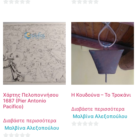
0
0
out
out
of
of
5
5
Χάρτης Πελοποννήσου
Η Κουδούνα – Το Τροκάνι
1687 (Pier Antonio
Pacifico)
Διαβάστε περισσότερα
Μαλβίνα Αλεξοπούλου
Διαβάστε περισσότερα
Μαλβίνα Αλεξοπούλου
0