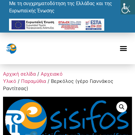
Με τη συγχρηματοδότηση της Ελλάδας και της
Ευρωπαϊκής Ένωσης
Αρχική σελίδα
/
Αρχειακό
Υλικό
/
Παραμύθια
/ Βερκόλος (γέρο Γιαννάκος
Ραντίτσας)