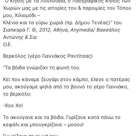
“
Ο Κήπος με τα Λουλούδια, ο Λαογραφικός κήπος των
Χωριών μας με τις ιστορίες του & παροιμίες του Τόπου
μου, Χιλιομόδι –
Κλένια και τα γύρω χωριά (πρ. Δήμου Τενέας)
” του
Σιαπκαρά Γ. Θ., 2012, Αθήνα, Anymedia/ Βασσάλος
Αντώνης & Σια
Ο.Ε.
Βερκόλος (γέρο Γιαννάκος Ραντίτσας)
“Τα βόιδα γνώριζαν τη φωνή του.
Κεί που κάναμε ζευγάρι στον κάμπο, έλεγε ο πατέρας
μου, ακούγαμε ψηλά από το βουνό το γέρο Γιαννάκο,
το βερκόλο:
-Χοο Χο!
Το ακούγανε και τα βόιδα. Γυρίζανε κατά πάνω το
κεφάλι και μπουγκρίζανε – μούου!
Γνωρίζανε τη φωνή του.