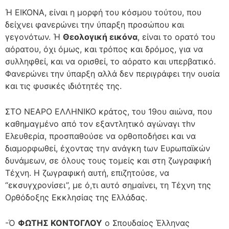
Ή ΕΙΚΟΝΑ, είναι η μορφή του κόσμου τούτου, που
δείχνει φανερώνει την ύπαρξη προσώπου και
γεγονότων. Ή
Θεολογική εικόνα
, είναι το ορατό του
αόρατου, όχι όμως, και τρόπος και δρόμος, για να
συλληφθεί, και να ορισθεί, το αόρατο και υπερβατικό.
Φανερώνει την ύπαρξη αλλά δεν περιγράφει την ουσία
και τις φυσικές ιδιότητές της.
ΣΤΟ ΝΕΑΡΟ ΕΛΛΗΝΙΚΟ κράτος, του 19ου αιώνα, που
καθημαγμένο από τον εξαντλητικό αγώναγι τhν
Ελευθερία, προσπαθούσε να ορθοποδήσει και να
διαμορφωθεί, έχοντας την ανάγκη tων Ευρωπαϊκών
δυνάμεων, σε όλους τους τομείς και στη ζωγραφική
Τέχνη. Η ζωγραφική αυτή, επιζητούσε, να
“εκσυγχρονίσει”, με ό,τι αυτό σημαίνει, τη Τέχνη της
Ορθόδοξης Εκκλησίας της Ελλάδας.
-Ό
ΦΩΤΗΣ ΚΟΝΤΟΓΛΟΥ
ο Σπουδαίος Έλληνας