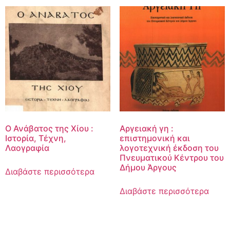
Ο Ανάβατος της Χίου :
Αργειακή γη :
Ιστορία, Τέχνη,
επιστημονική και
Λαογραφία
λογοτεχνική έκδοση του
Πνευματικού Κέντρου του
Δήμου Άργους
Διαβάστε περισσότερα
Διαβάστε περισσότερα