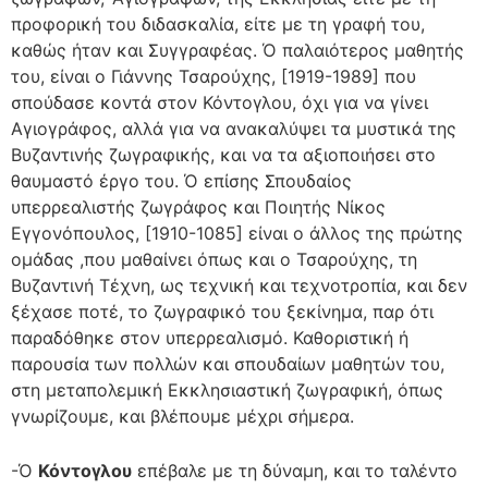
προφορική του διδασκαλία, είτε με τη γραφή του,
καθώς ήταν και Συγγραφέας. Ό παλαιότερος μαθητής
του, είναι ο Γιάννης Τσαρούχης, [1919-1989] που
σπούδασε κοντά στον Κόντογλου, όχι για να γίνει
Αγιογράφος, αλλά για να ανακαλύψει τα μυστικά της
Βυζαντινής ζωγραφικής, και να τα αξιοποιήσει στο
θαυμαστό έργο του. Ό επίσης Σπουδαίος
υπερρεαλιστής ζωγράφος και Ποιητής Νίκος
Εγγονόπουλος, [1910-1085] είναι ο άλλος της πρώτης
ομάδας ,που μαθαίνει όπως και ο Τσαρούχης, τη
Βυζαντινή Τέχνη, ως τεχνική και τεχνοτροπία, και δεν
ξέχασε ποτέ, το ζωγραφικό του ξεκίνημα, παρ ότι
παραδόθηκε στον υπερρεαλισμό. Καθοριστική ή
παρουσία των πολλών και σπουδαίων μαθητών του,
στη μεταπολεμική Εκκλησιαστική ζωγραφική, όπως
γνωρίζουμε, και βλέπουμε μέχρι σήμερα.
-Ό
Κόντογλου
επέβαλε με τη δύναμη, και το ταλέντο