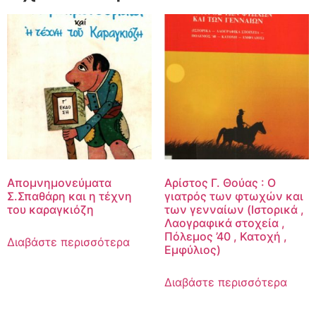
Απομνημονεύματα
Αρίστος Γ. Θούας : Ο
Σ.Σπαθάρη και η τέχνη
γιατρός των φτωχών και
του καραγκιόζη
των γενναίων (Ιστορικά ,
Λαογραφικά στοχεία ,
Πόλεμος ’40 , Κατοχή ,
Διαβάστε περισσότερα
Εμφύλιος)
Διαβάστε περισσότερα