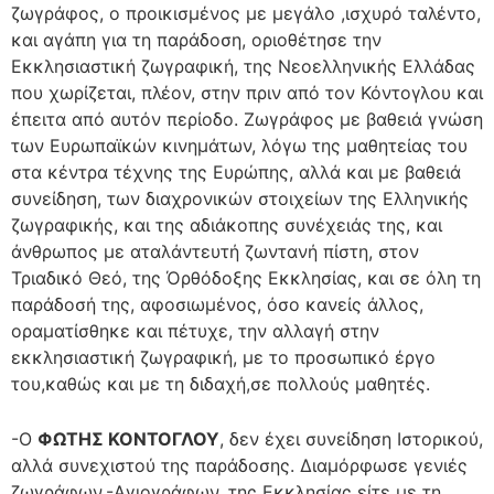
ζωγράφος, ο προικισμένος με μεγάλο ,ισχυρό ταλέντο,
και αγάπη για τη παράδοση, οριοθέτησε την
Εκκλησιαστική ζωγραφική, της Νεοελληνικής Ελλάδας
που χωρίζεται, πλέον, στην πριν από τον Κόντογλου και
έπειτα από αυτόν περίοδο. Ζωγράφος με βαθειά γνώση
των Ευρωπαϊκών κινημάτων, λόγω της μαθητείας του
στα κέντρα τέχνης της Ευρώπης, αλλά και με βαθειά
συνείδηση, των διαχρονικών στοιχείων της Ελληνικής
ζωγραφικής, και της αδιάκοπης συνέχειάς της, και
άνθρωπος με αταλάντευτή ζωντανή πίστη, στον
Τριαδικό Θεό, της Όρθόδοξης Εκκλησίας, και σε όλη τη
παράδοσή της, αφοσιωμένος, όσο κανείς άλλος,
οραματίσθηκε και πέτυχε, την αλλαγή στην
εκκλησιαστική ζωγραφική, με το προσωπικό έργο
του,καθώς και με τη διδαχή,σε πολλούς μαθητές.
-Ο
ΦΩΤΗΣ ΚΟΝΤΟΓΛΟΥ
, δεν έχει συνείδηση Ιστορικού,
αλλά συνεχιστού της παράδοσης. Διαμόρφωσε γενιές
ζωγράφων,-Αγιογράφων, της Εκκλησίας είτε με τη