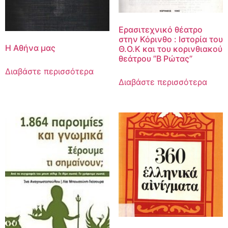
Ερασιτεχνικό θέατρο
στην Κόρινθο : Ιστορία του
Η Αθήνα μας
Θ.Ο.Κ και του κορινθιακού
θεάτρου ”Β Ρώτας”
Διαβάστε περισσότερα
Διαβάστε περισσότερα