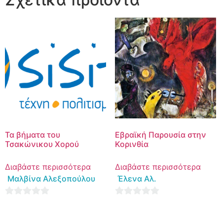
Τα βήματα του
Εβραϊκή Παρουσία στην
Τσακώνικου Χορού
Κορινθία
Διαβάστε περισσότερα
Διαβάστε περισσότερα
Μαλβίνα Αλεξοπούλου
Έλενα Αλ.
0
0
out
out