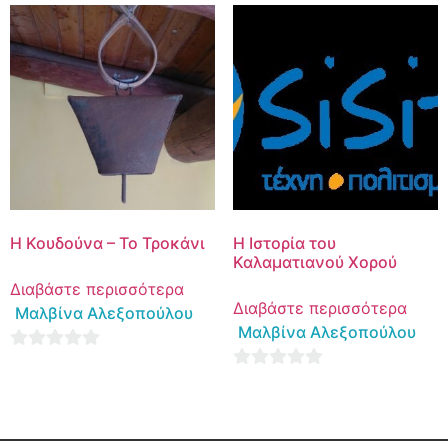
of
of
5
5
Η Κουδούνα – Το Τροκάνι
Η Ιστορία του
Καλαματιανού Χορού
Διαβάστε περισσότερα
Διαβάστε περισσότερα
Μαλβίνα Αλεξοπούλου
Μαλβίνα Αλεξοπούλου
0
0
out
out
of
of
5