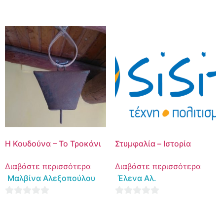
0
out
out
of
of
5
5
Η Κουδούνα – Το Τροκάνι
Στυμφαλία – Ιστορία
Διαβάστε περισσότερα
Διαβάστε περισσότερα
Μαλβίνα Αλεξοπούλου
Έλενα Αλ.
0
0
out
out