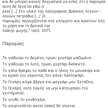
και δε μπορεί κανείς δογματικά να ειπεί, ότι η παροιμία
αυτή δε λέγεται εδώ ή
εκεί […] Στο υλικό της λαογραφίας βρίσκεις λογιών –
λογιών πετράδια […] Οι
παροιμίες περιορίζονται στο ελάχιστο και κρατούν όλη
τη χάρη και τη δροσιά της
λαϊκής ψυχής.
” (σελ. 207).
Παροιμίες
Το γαϊδούρι το δεμένο, τρώει χορτάρι μαζεμένο.
Το γαϊδούρι το λυτό, τρώει χορτάρι διαλεκτό.
Το γάλα θρέφει το παιδί και ο ήλιος το μουσκάρι και
το κρασί τον γέροντα, τον κάνει παλληκάρι.
Το Γενάρη κόψε βέργα και φεγγάρι μην ‘ξετάζεις.
Το Γενάρη, ούτε λαγός να μην κατουρήσει (τα
γεννήματα).
Το γουδί, το γουδοχέρι.
Το γουρνοπέτσι αστσί (ασκί) δε γίνεται.