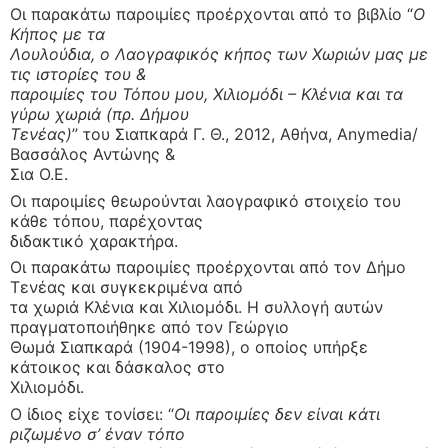
Οι παρακάτω παροιμίες προέρχονται από το βιβλίο “
Ο
Κήπος με τα
Λουλούδια, ο Λαογραφικός κήπος των Χωριών μας με
τις ιστορίες του &
παροιμίες του Τόπου μου, Χιλιομόδι – Κλένια και τα
γύρω χωριά (πρ. Δήμου
Τενέας)
” του Σιαπκαρά Γ. Θ., 2012, Αθήνα, Anymedia/
Βασσάλος Αντώνης &
Σια Ο.Ε.
Οι παροιμίες θεωρούνται λαογραφικό στοιχείο του
κάθε τόπου, παρέχοντας
διδακτικό χαρακτήρα.
Οι παρακάτω παροιμίες προέρχονται από τον Δήμο
Τενέας και συγκεκριμένα από
τα χωριά Κλένια και Χιλιομόδι. Η συλλογή αυτών
πραγματοποιήθηκε από τον Γεώργιο
Θωμά Σιαπκαρά (1904-1998), ο οποίος υπήρξε
κάτοικος και δάσκαλος στο
Χιλιομόδι.
Ο ίδιος είχε τονίσει: “
Οι παροιμίες δεν είναι κάτι
ριζωμένο σ’ έναν τόπο