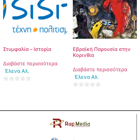
Στυμφαλία – Ιστορία
Εβραϊκή Παρουσία στην
Κορινθία
Διαβάστε περισσότερα
Διαβάστε περισσότερα
Έλενα Αλ.
Έλενα Αλ.
0
0
out
out
of
of
5
5