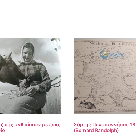
 ζωής ανθρώπων με ζώα,
Χάρτης Πελοποννήσου 18
ία
(Bernard Randolph)