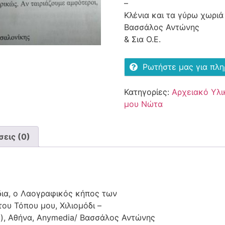
–
Κλένια και τα γύρω χωριά
Βασσάλος Αντώνης
& Σια Ο.Ε.
Ρωτήστε μας για πλ
Κατηγορίες:
Αρχειακό Υλι
μου Νώτα
εις (0)
ύδια, ο Λαογραφικός κήπος των
του Τόπου μου, Χιλιομόδι –
ς), Αθήνα, Anymedia/ Βασσάλος Αντώνης