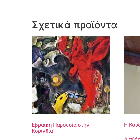
Σχετικά προϊόντα
Εβραϊκή Παρουσία στην
Η Κουδ
Κορινθία
Διαβά