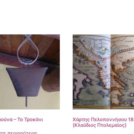
ούνα – Το Τροκάνι
Χάρτης Πελοποννήσου 18
(Κλαύδιος Πτολεμαίος)
στε περισσότερα