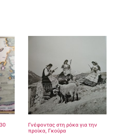
30
Γνέφοντας στη ρόκα για την
προίκα, Γκούρα