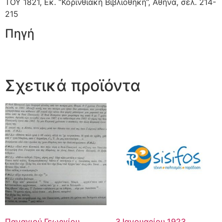
ΤΟΥ 1821, Εκ. “Κορινθιακή Βιβλιοθήκη”, Αθήνα, σελ. 214-
215
Πηγή
Σχετικά προϊόντα
Παναγιού Γεωργίου
3 Ιανουαρίου 1923