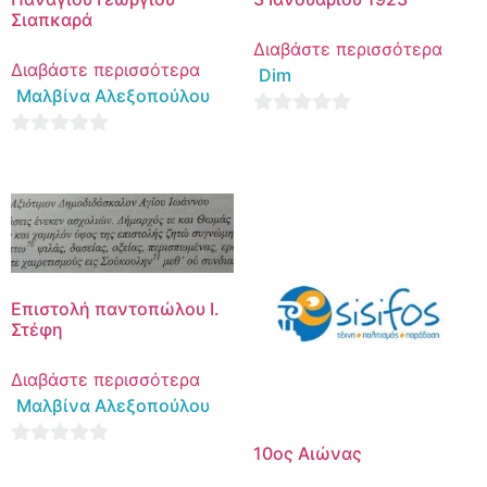
Σιαπκαρά
Διαβάστε περισσότερα
Διαβάστε περισσότερα
Dim
Μαλβίνα Αλεξοπούλου
0
0
out
out
of
of
5
5
Επιστολή παντοπώλου Ι.
Στέφη
Διαβάστε περισσότερα
Μαλβίνα Αλεξοπούλου
10ος Αιώνας
0
out