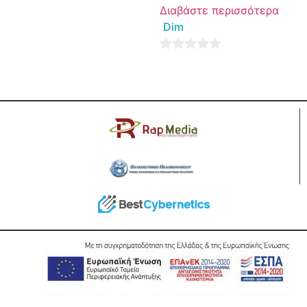
Διαβάστε περισσότερα
of
Dim
5
0
out
of
5